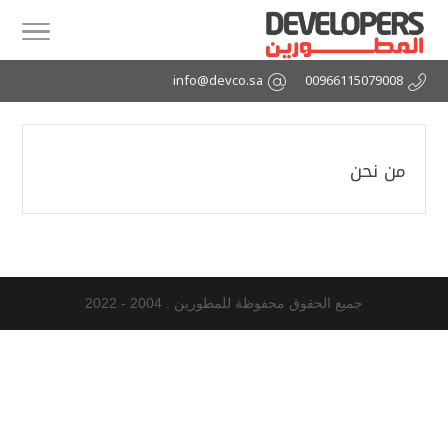
info@devco.sa
00966115079008
من نحن
جميع الحقوق محفوظة للمطورين . 2004 - 2022