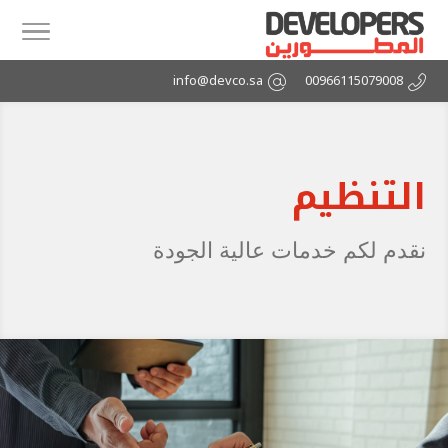
info@devco.sa
00966115079008
التنظيم
نقدم لكم خدمات عالية الجودة